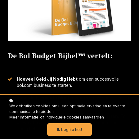
De Bol Budget Bijbel™ vertelt:
Hoeveel Geld Jij Nodig Hebt
om een succesvolle
bol.com business te starten.
Waar Je Precies In Moet Investeren.
We onthullen alle
onderdelen waar je rekening mee moet houden.
We gebruiken cookies om u een optimale ervaring en relevante
communicatie te bieden.
De 3 Wegen Hoe Jij Vandaag Nog Kunt Starten.
En
Meer informatie
of
individuele cookies aanvaarden
.
de waarheid over hoeveel investering je per manier
nodig hebt.
Ik begrijp het!